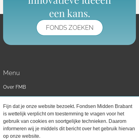
toekenning mogelijk: een toekenning
geldt voor maximaal 1 jaar.
een kans.
10. Een project kan slechts 1 maal in
FONDS ZOEKEN
aanmerking komen voor een financiële
bijdrage. Herhalingen van het project
worden in principe niet gehonoreerd.
11. Public Relations en promotie. Bij de
publiciteit rondom het project wordt
StEM onder de aandacht
Menu
gebracht.Tevens is StEM gerechtigd om
het gesponsorde project voor eigen
Over FMB
reclamedoeleinden te gebruiken
Als Fonds aansluiten
12. De aanvrager brengt een verslag uit
Fijn dat je onze website bezoekt. Fondsen Midden Brabant
over de opzet en uitvoering van het
is wettelijk verplicht om toestemming te vragen voor het
project. Deze verantwoording, waarin de
Zoek mijn fonds
gebruik van cookies en soortgelijke technieken. Daarom
gegeven bedragen zijn opgenomen,
informeren wij je middels dit bericht over het gebruik hiervan
Contactpersoon
ontvangen wij graag binnen 3 maanden
op onze website.