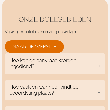
ONZE DOELGEBIEDEN
Vrijwilligersinitiatieven in zorg en welzijn
NAAR DE WEBSITE
Hoe kan de aanvraag worden
ingediend?
Een aanvraag kan worden ingediend
met een formulier te downloaden van
Hoe vaak en wanneer vindt de
de website
www.stemfonds.nl
.
beoordeling plaats?
Beoordeling vindt plaats per kwartaal.